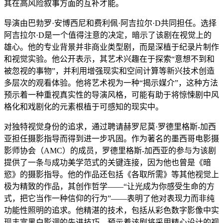
其在高风险叙事方面的互补才能。
导演由巴勃罗·安博西尼和费利佩·阿吉拉尔·D共同担任。选择
阿吉拉尔·D是一个值得注意的决定，暗示了该剧在视觉上的
雄心。他的专业背景并非商业类型剧，而是深植于纪录片制作
和视觉实验。他公开表示，其艺术兴趣在于探索“意想不到和
被忽视的事物”，并利用增强现实和空间计算等新兴技术创造
多层次的观看体验。他将艺术视为一种“揭示媒介”，这种方法
预示着一种重视真实性的导演风格，可能有助于将惊悚剧中风
格化和戏剧化的元素根植于可感知的现实中。
对独特视觉身份的追求，通过聘请赫罗尼莫·罗德里格斯-加西
亚担任摄影指导而得到进一步巩固。作为著名的墨西哥电影摄
影师协会（AMC）的成员，罗德里格斯-加西亚的参与为该剧
提供了一条与成功美学范式的关键连接，因为他也曾是《暗
慾》的摄影指导。他的作品还包括《各取所需》等其他视觉上
极为精致的作品，其创作哲学——“让光成为你感受生命的方
式，把它当作一种信仰的行为”——表明了他对表现力而非纯
功能性照明的追求。他精湛的技术，包括从彩色数字影像中实
现丰富黑白影调的先进技巧，预示着该剧将采用精心设计的视