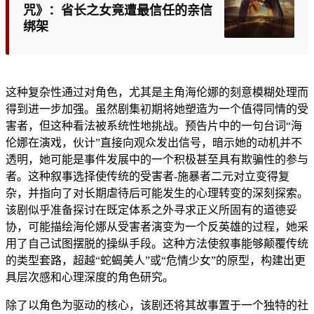
咒》：省长之女竟遭最信任的亲信
绑架
这种复杂性通过对角色，尤其是主角海伦娜的刻意模糊处理而
得到进一步加强。虽然剧集初期将她塑造为一个值得同情的受
害者，但这种看法被系统性地挑战。预告片中的一句台词“海
伦娜在演戏，伙计”直接向观众发出信号，暗示她的动机并不
透明，她可能是事件发展中的一个积极甚至具有欺骗性的参与
者。这种叙事选择使传统的受害者-施暴者二元对立变得复
杂，并指向了对长期虐待后可能发生的心理转变的深刻探索。
该剧似乎准备探讨在既定体系之外寻求正义所固有的道德妥
协，可能描绘海伦娜从受害者演变为一个反英雄的过程，她采
用了自己试图摆脱的操纵手段。这种方法使叙事能够颠覆传统
的类型套路，超越“蛇蝎美人”或“危情少女”的原型，构建出更
具层次感和心理深度的角色研究。
除了以角色为驱动的核心，该剧还将其故事置于一个独特的社