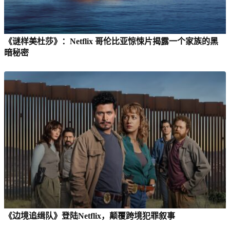
《谜样美杜莎》：Netflix 哥伦比亚惊悚片揭露一个家族的黑
暗秘密
《边境追缉队》登陆Netflix，颠覆跨境犯罪叙事