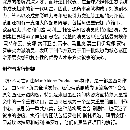
深厚的老牌资深人才，而拜达则代表了在全球流媒体生态系统
中成长起来的新一代明星。因此，选角本身就构成了对该剧权
力、筹码以及成熟影响力与年轻吸引力交汇等主题的元评论。
该剧还拥有一支强大的配角阵容，包括阿德里安娜·卢维耶、
欧赫尼奥·席勒和何塞·马利亚·托雷等知名演员的特别出演，为
剧集世界增添了声望和悬念。完整的演员名单还包括曼努埃尔
·马萨尔瓦、安娜·索菲亚·加蒂卡、马里奥·莫兰和伊冯娜·蒙特
罗等实力派演员，表明了制作方致力于用一批能够为核心谜团
增添层次感和复杂性的优秀人才来充实叙事的决心。
制作与发行框架
《罪不可言》由Mar Abierto Productions制作，是一部墨西哥作
品，由Netflix负责全球发行。这使得该剧成为该流媒体平台在
原创西班牙语内容，特别是来自墨西哥的内容方面持续大量投
资中的一个重要项目，墨西哥已成为一个至关重要的国际制作
中心。该剧第一季共八集，这种结构既适合“刷剧”，也保证了
叙事的密度。执行制片团队包括罗伯托·斯托佩洛、玛丽安娜·
伊斯坎达拉尼和威利·基罗加，他们负责监督项目的执行。