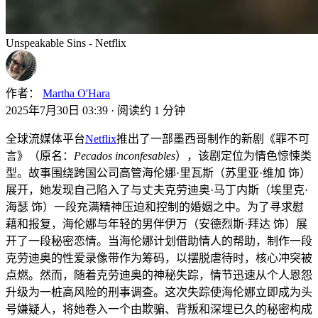
Unspeakable Sins - Netflix
作者：
Martha O'Hara
2025年7月30日 03:39
·
阅读约 1 分钟
全球流媒体平台
Netflix
推出了一部墨西哥制作的新剧《罪不可
言》（原名：
Pecados inconfesables
），该剧定位为情色惊悚类
型。故事围绕跨国公司高管海伦娜·里瓦斯（苏里亚·维加 饰）
展开，她发现自己陷入了与丈夫克劳迪奥·马丁内斯（埃里克·
海瑟 饰）一段充满精神压迫和控制的婚姻之中。为了寻求慰
藉和报复，海伦娜与年轻的男伴伊万（安德烈斯·拜达 饰）展
开了一段秘密恋情。当海伦娜计划借助情人的帮助，制作一段
克劳迪奥的性爱录像带作为筹码，以摆脱虐待时，核心冲突被
点燃。然而，随着克劳迪奥的神秘失踪，情节迅速从个人恩怨
升级为一桩高风险的刑事调查。这次失踪使海伦娜立即成为头
号嫌疑人，将她卷入一个由欺骗、背叛和深埋已久的秘密构成