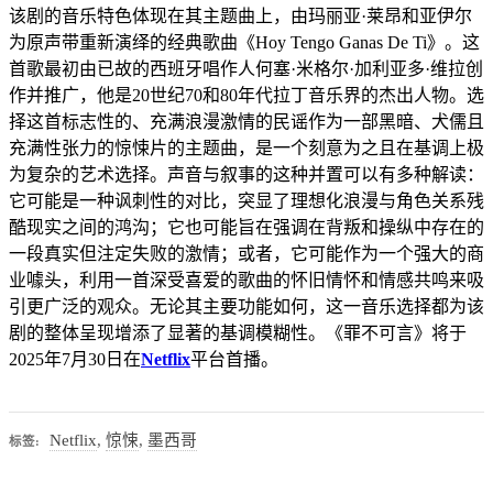
该剧的音乐特色体现在其主题曲上，由玛丽亚·莱昂和亚伊尔
为原声带重新演绎的经典歌曲《Hoy Tengo Ganas De Ti》。这
首歌最初由已故的西班牙唱作人何塞·米格尔·加利亚多·维拉创
作并推广，他是20世纪70和80年代拉丁音乐界的杰出人物。选
择这首标志性的、充满浪漫激情的民谣作为一部黑暗、犬儒且
充满性张力的惊悚片的主题曲，是一个刻意为之且在基调上极
为复杂的艺术选择。声音与叙事的这种并置可以有多种解读：
它可能是一种讽刺性的对比，突显了理想化浪漫与角色关系残
酷现实之间的鸿沟；它也可能旨在强调在背叛和操纵中存在的
一段真实但注定失败的激情；或者，它可能作为一个强大的商
业噱头，利用一首深受喜爱的歌曲的怀旧情怀和情感共鸣来吸
引更广泛的观众。无论其主要功能如何，这一音乐选择都为该
剧的整体呈现增添了显著的基调模糊性。《罪不可言》将于
2025年7月30日在
Netflix
平台首播。
Netflix
,
惊悚
,
墨西哥
标签: