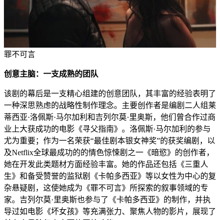
罪不可言
创意主脑：一支成熟的团队
该剧的幕后是一支精心组建的创意团队，其丰富的经验表明了
一种深思熟虑的战略性制作理念。主要创作者是编剧二人组莱
蒂西亚·洛佩斯·马尔加利和吉列尔莫·里奥斯，他们曾合作过商
业上大获成功的电影《寻父指南》。洛佩斯·马尔加利的参与
尤为重要；作为一名荣获“最佳剧本银女神奖”的获奖编剧，以
及Netflix全球最成功的的情色惊悚剧之一《暗慾》的创作者，
她在开发此类题材方面经验丰富。她的作品还包括《三重人
生》和备受赞誉的监狱剧《卡帕多西亚》等以女性为中心的复
杂悬疑剧，这使她成为《罪不可言》所探索的叙事领域的专
家。吉列尔莫·里奥斯也参与了《卡帕多西亚》的制作，并执
导过如电影《坏女孩》等充满张力、聚焦人物的影片，展现了