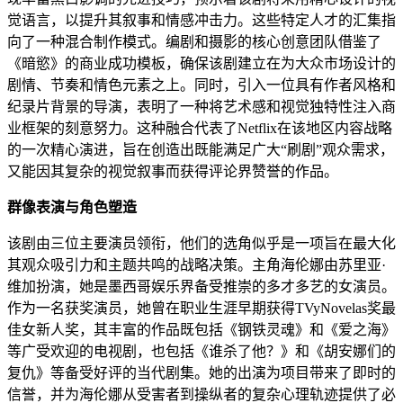
觉语言，以提升其叙事和情感冲击力。这些特定人才的汇集指
向了一种混合制作模式。编剧和摄影的核心创意团队借鉴了
《暗慾》的商业成功模板，确保该剧建立在为大众市场设计的
剧情、节奏和情色元素之上。同时，引入一位具有作者风格和
纪录片背景的导演，表明了一种将艺术感和视觉独特性注入商
业框架的刻意努力。这种融合代表了Netflix在该地区内容战略
的一次精心演进，旨在创造出既能满足广大“刷剧”观众需求，
又能因其复杂的视觉叙事而获得评论界赞誉的作品。
群像表演与角色塑造
该剧由三位主要演员领衔，他们的选角似乎是一项旨在最大化
其观众吸引力和主题共鸣的战略决策。主角海伦娜由苏里亚·
维加扮演，她是墨西哥娱乐界备受推崇的多才多艺的女演员。
作为一名获奖演员，她曾在职业生涯早期获得TVyNovelas奖最
佳女新人奖，其丰富的作品既包括《钢铁灵魂》和《爱之海》
等广受欢迎的电视剧，也包括《谁杀了他？》和《胡安娜们的
复仇》等备受好评的当代剧集。她的出演为项目带来了即时的
信誉，并为海伦娜从受害者到操纵者的复杂心理轨迹提供了必