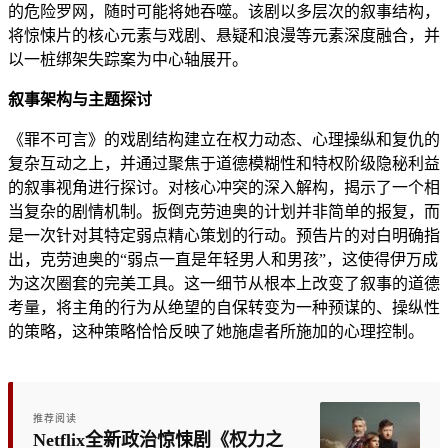
的危险罗网，随时可能将她吞噬。该剧以多层次的叙事结构，
将惊悚片的核心元素与戏剧、悬疑和浪漫等元素深度融合，并
以一桩绑架失踪案为中心轴展开。
叙事架构与主题探讨
《罪不可言》的戏剧结构建立在权力动态、心理操纵和复仇的
复杂互动之上，并通过聚焦于道德模糊性和特权阶级隐秘利益
的叙事视角进行探讨。对核心冲突的深入解构，揭示了一个相
当复杂的剧情机制。扳倒克劳迪奥的计划并非简单的报复，而
是一次针对其特定弱点精心策划的行动。预告片的对白明确指
出，克劳迪奥的“弱点一直是年轻男人和男孩”，这使得伊万成
为这次圈套的完美工具。这一细节从根本上改变了叙事的道德
考量，将主角的行为从绝望的自保转变为一种预谋的、操纵性
的策略，这种策略恰恰反映了她施虐者所施加的心理控制。
推荐阅读
Netflix全新政治惊悚剧《权力之