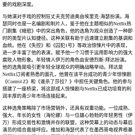
要的戏剧深度。
与她演对手戏的控制狂丈夫克劳迪奥由埃里克·海瑟扮演。海
瑟同时也是一名编剧和制片人，鉴于他在主题相似的Netflix热
门剧集《暗慾》中的突出角色，他的选角为观众创造了一种即
时的类型片认知捷径。这种关联有助于迅速建立剧集的基调和
血统。他在《失控》和《囚犯1号》等政治惊悚片中的表现，
进一步丰富了他的表演，赋予他一个习惯于运用影响力的强大
腐败人物形象。年轻情人伊万的角色由安德烈斯·拜达扮演。
他的选角是吸引更年轻全球观众的明确战略举动。拜达是
Netflix订阅者熟悉的面孔，他曾在该平台成功的青少年惊悚剧
《Control Z》和《谁杀了莎拉？》中担任关键角色。他的参与
搭建了一座桥梁，将这部成人惊悚剧与Netflix已成功培育的利
润丰厚的青少年市场连接起来。
这种选角策略除了市场营销外，还具有双重功能。一位成熟、
强大、年长的女性（海伦娜）与一位雄心勃勃的年轻男性（伊
万）形成交易性和激情并存的联盟，这种荧幕上的动态与幕后
演员的组合直接呼应。维加和海瑟代表了在墨西哥电视界根基