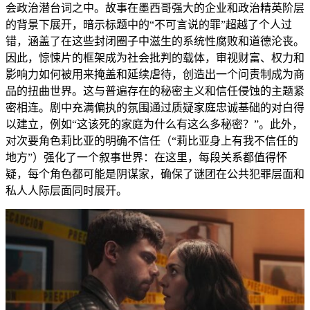
会政治潜台词之中。故事在墨西哥强大的企业和政治精英阶层
的背景下展开，暗示标题中的“不可言说的罪”超越了个人过
错，涵盖了在这些封闭圈子中滋生的系统性腐败和道德沦丧。
因此，惊悚片的框架成为社会批判的载体，审视财富、权力和
影响力如何被用来掩盖和延续虐待，创造出一个问责制成为商
品的扭曲世界。这与普遍存在的秘密主义和信任侵蚀的主题紧
密相连。剧中充满偏执的氛围通过质疑家庭忠诚基础的对白得
以建立，例如“这该死的家庭为什么有这么多秘密？”。此外，
对次要角色莉比亚的明确不信任（“莉比亚身上有我不信任的
地方”）强化了一个叙事世界：在这里，每段关系都值得怀
疑，每个角色都可能是阴谋家，确保了谜团在公共犯罪层面和
私人人际层面同时展开。