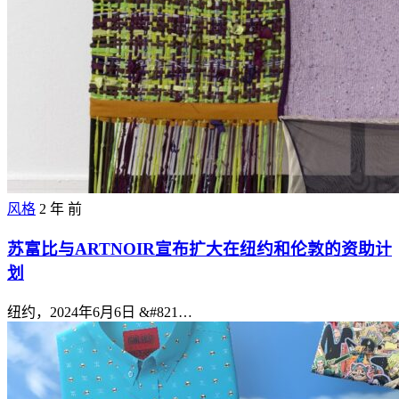
风格
2 年 前
苏富比与ARTNOIR宣布扩大在纽约和伦敦的资助计
划
纽约，2024年6月6日 &#821…