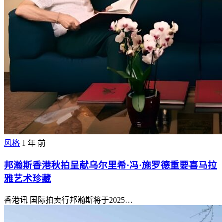
风格
1 年 前
邦瀚斯香港秋拍呈献乌尔里希·冯·施罗德重要喜马拉
雅艺术珍藏
香港讯 国际拍卖行邦瀚斯将于2025…