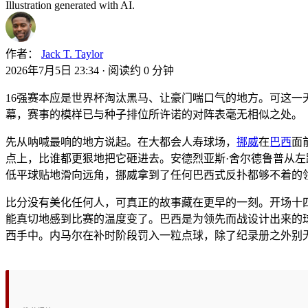
Illustration generated with AI.
作者：
Jack T. Taylor
2026年7月5日 23:34
·
阅读约 0 分钟
16强赛本应是世界杯淘汰黑马、让豪门喘口气的地方。可这
幕，赛事的模样已与种子排位所许诺的对阵表毫无相似之处。
先从呐喊最响的地方说起。在大都会人寿球场，
挪威
在
巴西
面
点上，比谁都更狠地把它砸进去。安德烈亚斯·舍尔德鲁普从
低平球贴地滑向远角，挪威拿到了任何巴西式反扑都够不着的
比分没有美化任何人，可真正的故事藏在更早的一刻。开场十
能真切地感到比赛的温度变了。巴西是为领先而战设计出来的
西手中。内马尔在补时阶段罚入一粒点球，除了纪录册之外别