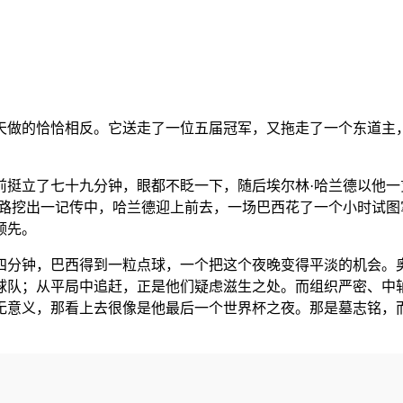
一天做的恰恰相反。它送走了一位五届冠军，又拖走了一个东道主
前挺立了七十九分钟，眼都不眨一下，随后埃尔林·哈兰德以他
左路挖出一记传中，哈兰德迎上前去，一场巴西花了一个小时试
领先。
四分钟，巴西得到一粒点球，一个把这个夜晚变得平淡的机会。奥
球队；从平局中追赶，正是他们疑虑滋生之处。而组织严密、中
无意义，那看上去很像是他最后一个世界杯之夜。那是墓志铭，