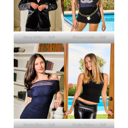
Hercy Miller — Self
Kimora Lewis — Self
Alexie Olivo — Self
Emilie Nelson — Self