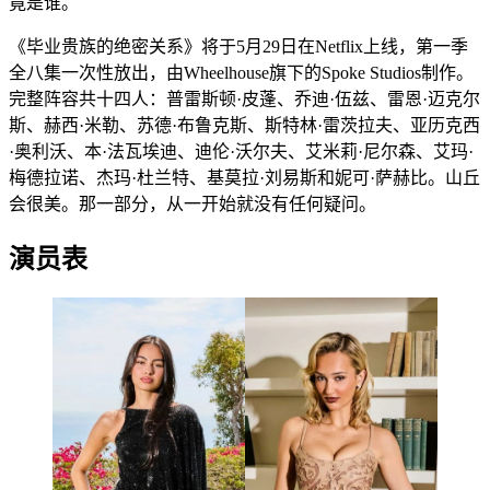
竟是谁。
《毕业贵族的绝密关系》将于5月29日在Netflix上线，第一季
全八集一次性放出，由Wheelhouse旗下的Spoke Studios制作。
完整阵容共十四人：普雷斯顿·皮蓬、乔迪·伍兹、雷恩·迈克尔
斯、赫西·米勒、苏德·布鲁克斯、斯特林·雷茨拉夫、亚历克西
·奥利沃、本·法瓦埃迪、迪伦·沃尔夫、艾米莉·尼尔森、艾玛·
梅德拉诺、杰玛·杜兰特、基莫拉·刘易斯和妮可·萨赫比。山丘
会很美。那一部分，从一开始就没有任何疑问。
演员表