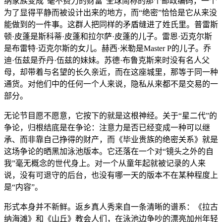
纳家族变成“毫不费力的财富”全球简称的那个邮政编码，一个
为了显得平静而被设计出来的地方，而“绝密”恰恰是它从来没
能做到的一件事。这群人把同样的矛盾缝进了姓氏里。普雷斯
顿·皮蓬是斯科蒂·皮蓬和拉尔萨·皮蓬的儿子。雷恩·迈克尔斯
是布雷特·迈克尔斯的女儿。赫西·米勒是Master P的儿子。乔
迪·伍兹是乔丹·伍兹的妹妹。苏德·布鲁克斯来时没有名人父
母，却带着与名望的长久亲近，而在这座城里，那等于同一种
通货。对他们中的任何一个人来说，隐私从来都不是交易的一
部分。
无论节目愿不愿意，它按下的就是这根神经。关于“星二代”的
争论，归根结底是在争论：注意力是否已经变成一种可以继
承、而非靠自己挣得的财产，而《毕业贵族的绝密关系》就是
这场争论的晒黑加泳池版本。它还落在一个对“镜头之外的自
我”毫无概念的世代身上。对一个从童年起就被记录的人来
说，没有可退守的后台，也没有哪一天的版本不在某种程度上
是“内容”。
形式本身并不新鲜。返乡真人秀来自一条清晰的谱系：《拉古
纳海滩》和《山丘》教会人们，在泳池边争吵的漂亮加州年轻