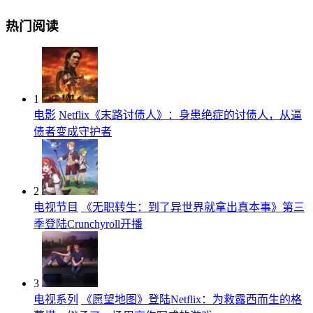
热门阅读
1
电影
Netflix《末路讨债人》：身患绝症的讨债人，从逼
债者变成守护者
2
电视节目
《无职转生：到了异世界就拿出真本事》第三
季登陆Crunchyroll开播
3
电视系列
《愿望地图》登陆Netflix：为救露西而生的格