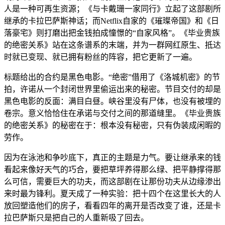
人是一种可再生资源；《与卡戴珊一家同行》立起了这部剧所
继承的卡拉巴萨斯神话；而Netflix自家的《璀璨帝国》和《日
落豪宅》则打磨出把金钱拍成憧憬的“自家风格”。《毕业贵族
的绝密关系》站在这条谱系的末端，并为一群网红原生、抵达
时就已变现、就已拥有粉丝的阵容，把它更新了一遍。
标题给出的合约是黑色电影。“绝密”借用了《洛城机密》的节
拍，许诺从一个封闭世界里偷运出来的秘密。节目交付的却是
黑色电影的反面：满目白昼。峡谷里没有尸体，也没有被埋的
卷宗。意义恰恰住在承诺与交付之间的那道缝里。《毕业贵族
的绝密关系》的秘密在于：根本没有秘密，只有伪装成闲暇的
劳作。
因为在泳池和争吵底下，真正的主题是力气。要让继承来的钱
看起来像好天气的巧合，要把草坪养得那么绿、把平静撑得那
么可信，需要巨大的功夫，而这部剧在让那份功夫从边缘渗出
来时最为锋利。夏天成了一种实验：把十四个在这里长大的人
放回塑造他们的房子，看看四年的离开是否改变了谁，还是卡
拉巴萨斯只是把自己的人重新吸了回去。