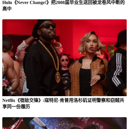
Hulu《Never Change!》把2008届毕业生送回被龙卷风中断的
高中
Netflix《宿敌交锋》:寇特尼·肯普用洛杉矶证明警察和窃贼共
享同一份履历