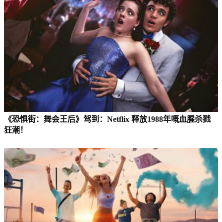
《恐惧街：舞会王后》驾到：Netflix 释放1988年嘅血腥杀戮
狂潮！