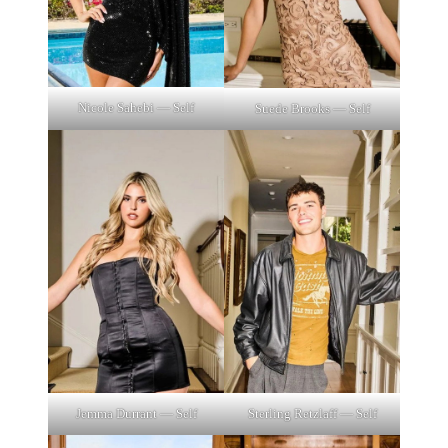
Nicole Sahebi — Self
Suede Brooks — Self
Jemma Durrant — Self
Sterling Retzlaff — Self