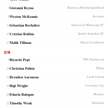
7
Giovanni Reyna
Borussia Mönchengladbach
8
Weston McKennie
Juventus
14
Sebastian Berhalter
Vancouver Whitecaps FC
15
Cristian Roldan
Seattle Sounders FC
17
Malik Tillman
Bayer Leverkusen
前锋
9
Ricardo Pepi
PSV Eindhoven
10
Christian Pulisic
Milan
11
Brenden Aaronson
Leeds United
19
Haji Wright
Coventry City
20
Folarin Balogun
Monaco
21
Timothy Weah
Marseille