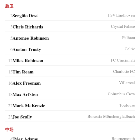
后卫
2
Sergiño Dest
PSV Eindhoven
3
Chris Richards
Crystal Palace
5
Antonee Robinson
Fulham
6
Auston Trusty
Celtic
12
Miles Robinson
FC Cincinnati
13
Tim Ream
Charlotte FC
16
Alex Freeman
Villarreal
18
Max Arfsten
Columbus Crew
22
Mark McKenzie
Toulouse
23
Joe Scally
Borussia Mönchengladbach
中场
4
Tyler Adams
Bournemouth