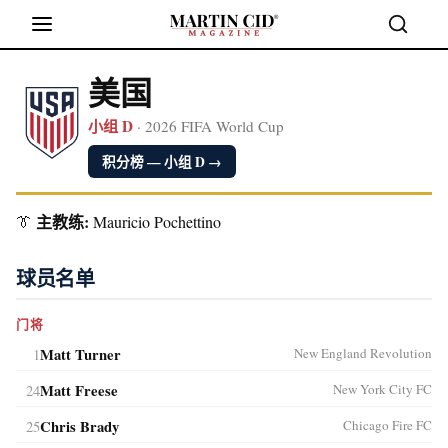
美国
小组 D
· 2026 FIFA World Cup
积分榜 — 小组 D →
主教练:
👔
Mauricio Pochettino
球员名单
门将
1
Matt Turner
New England Revolution
24
Matt Freese
New York City FC
25
Chris Brady
Chicago Fire FC