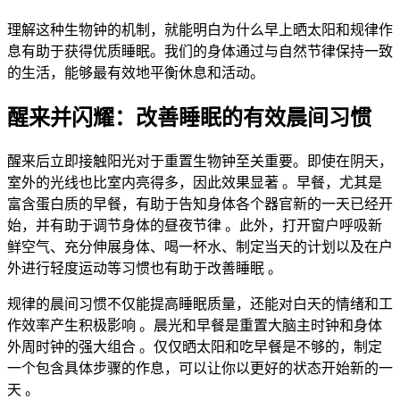
理解这种生物钟的机制，就能明白为什么早上晒太阳和规律作
息有助于获得优质睡眠。我们的身体通过与自然节律保持一致
的生活，能够最有效地平衡休息和活动。
醒来并闪耀：改善睡眠的有效晨间习惯
醒来后立即接触阳光对于重置生物钟至关重要。即使在阴天，
室外的光线也比室内亮得多，因此效果显著
。早餐，尤其是
富含蛋白质的早餐，有助于告知身体各个器官新的一天已经开
始，并有助于调节身体的昼夜节律
。此外，打开窗户呼吸新
鲜空气、充分伸展身体、喝一杯水、制定当天的计划以及在户
外进行轻度运动等习惯也有助于改善睡眠
。
规律的晨间习惯不仅能提高睡眠质量，还能对白天的情绪和工
作效率产生积极影响
。晨光和早餐是重置大脑主时钟和身体
外周时钟的强大组合
。仅仅晒太阳和吃早餐是不够的，制定
一个包含具体步骤的作息，可以让你以更好的状态开始新的一
天
。