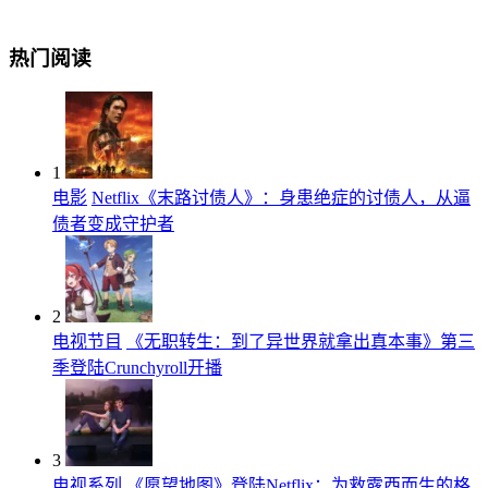
热门阅读
1
电影
Netflix《末路讨债人》：身患绝症的讨债人，从逼
债者变成守护者
2
电视节目
《无职转生：到了异世界就拿出真本事》第三
季登陆Crunchyroll开播
3
电视系列
《愿望地图》登陆Netflix：为救露西而生的格