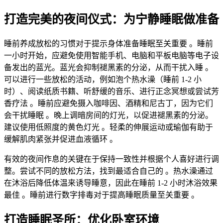
打造完美的夜间仪式：为宁静睡眠做准备
睡前养成放松的习惯对于提示身体准备睡眠至关重要
。睡前
一小时开始，应避免使用智能手机、电脑和平板电脑等电子设
备发出的蓝光。蓝光会抑制褪黑素的分泌，从而干扰入睡
。
可以进行一些放松的活动，例如泡个热水澡（睡前 1-2 小
时）、阅读纸质书籍、听舒缓的音乐、进行正念冥想或尝试芳
香疗法
。睡前应避免摄入咖啡因、酒精和尼古丁，因为它们
会干扰睡眠
。晚上调暗房间的灯光，以促进褪黑素的分泌。
建议使用低照度的黄色灯光
。轻柔的伸展运动或瑜伽有助于
缓解肌肉紧张并促进血液循环
。
有效的夜间作息的关键在于保持一致性并根据个人喜好进行调
整。尝试不同的放松方法，找到最适合自己的
。热水澡通过
在沐浴后降低体温来诱导睡意，因此在睡前 1-2 小时沐浴效果
最佳
。睡前进行数字排毒对于提高睡眠质量至关重要
。
打造睡眠圣所：优化卧室环境