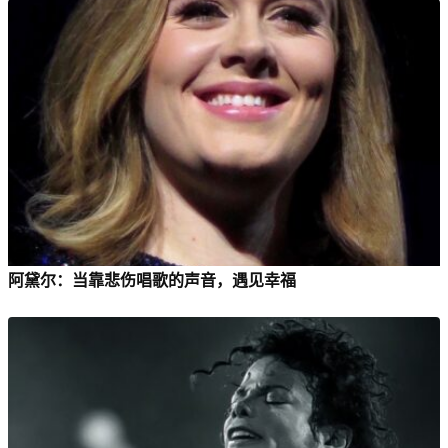
阿黛尔：当靠悲伤唱歌的声音，遇见幸福