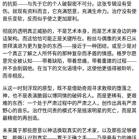
的抗拒——与先于它的个人破裂密不可分。这张专辑没有受
伤。就现有资料而言，它充满怒意，充满生命力。治疗没有使
音乐变软，反而似乎使之更加犀利。
彻底的透明真正威胁的，不是艺术本身，而是艺术家身边的神
话架构。而这恰恰可能正是关键所在。粉丝与偶像的关系已从
崇拜演进为更为复杂的东西——接近于一种团结，或至少是对
一个真正了解之人所怀有的那种复杂而矛盾的情感。格罗尔愿
意完全被认知——带着缺陷，带着悲痛，带着重建的过程——
并不会削弱他。在当下的文化语境中，这使他更值得被聆听，
而非相反。
从这一时刻浮现的原型，既不是借助奇观寻求救赎的堕落之
神，也不是表演脆弱以博同情的破碎名人。而是更稀有、更艰
难的东西：一个处于严肃过程中的严肃之人，创作出具有严肃
野心的音乐。治疗性问责的模式不是摇滚明星的死亡，而是其
最精密的再创造。
未来属于那些愿意以神话换取真实的艺术家，以及那些足够睿
智、能够认识到真实——置于正确之手——乃是最有力的神话