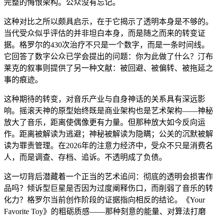
完整的悔恨架构。公众没有忘记。
这种对比之所以颇具启示，在于它揭示了透明本身是不够的。
当代受众似乎评估的并非坦白本身，而是随之而来的转变证
据。格罗尔的430次治疗不只是一个数字，而是一条时间线。
它回答了数字公众已学会提出的问题：你为此做了什么？汀布
莱克的叙事则提供了另一种文献：被回避、被偏转、被拖延之
事的痕迹。
这种期待的转变，对音乐产业与自身神话的关系具有深远影
响。摇滚天神的原型始终既是商业架构也是艺术架构——神秘
放大了音乐，距离使偶像更有力量。但那种放大如今反向运
作。距离被解读为逃避；神秘被解读为隐瞒；公关的沉默被解
读为罪责管理。在2026年的注意力经济中，受众不只是消费名
人，而是调查、存档、追诉。不透明成了负债。
这一切背后潜藏着一个正当的艺术追问：彻底的透明会损害作
品吗？倾诉型巨星是否因为过度阐释伤口，而削弱了音乐的转
化力？格罗尔当前创作阶段的证据指向相反的结论。《Your
Favorite Toy》的粗砺质感——那种刻意的能量、对算法打磨