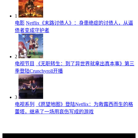
1
电影
Netflix《末路讨债人》：身患绝症的讨债人，从逼
债者变成守护者
2
电视节目
《无职转生：到了异世界就拿出真本事》第三
季登陆Crunchyroll开播
3
电视系列
《愿望地图》登陆Netflix：为救露西而生的格
蕾塔，继承了一场用哀伤写成的游戏