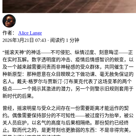
作者：
Alice Lange
2026年3月21日 07:43
·
阅读约 1 分钟
“摇滚天神”的神话——不可侵犯、纵情过度、刻意晦涩——正
在实时瓦解。数字透明度的冲击、疫情后情感智识的蜕变，以
及一个越来越需要问责而非神秘感的受众群体，共同催生了一
种新原型：那种愿意在众目睽睽之下做功课、毫无赦免保证的
名人。戴夫·格罗尔与贾斯汀·汀布莱克代表了这场变革的两个
极点——一个揭示其激进的潜力，另一个则警示旧规则套用于
新时代的后果。
曾经，摇滚明星与受众之间存在一份需要距离才能运作的契
约。偶像需要保持部分的不可知性——被过度行为抬举，被公
关人员庇护，以名气的高度与后果相隔绝。那份契约已经终
止。取而代之的，是更苛刻也更脆弱的东西：不是非得完美，