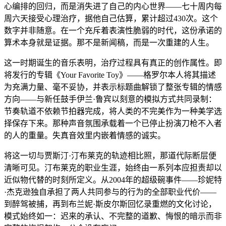
心编排的回归，而是消失进了自己的内心世界——七十周内每
周六天接受心理治疗，据他自己估算，累计超过430次。这个
数字并非随意。在一个充斥着表演性脆弱的时代，这份承诺的
算术本身就是证据。那不是新闻稿，而是一次重建的人生。
这一时期诞生的音乐表明，治疗过程具有真正的创作属性。即
将发行的专辑《Your Favorite Toy》——格罗尔本人将其描述
为充满力量、毫不妥协，并表示标题曲解锁了整张专辑的情感
方向——与新任鼓手伊兰·鲁宾以刻意的模拟方式共同录制：
节奏轨道不依赖节拍器完成，将人类的不完美作为一种美学选
择保存下来。那种声音氛围承载着一个已停止扮演刀枪不入者
的人的重量。失真音效里内嵌着情感的诚实。
将这一切与贾斯汀·汀布莱克的轨迹相比照，那道代际断层便
清晰可见。汀布莱克的职业生涯，始终由一系列本应担责却以
近似物代替的时刻所定义。从2004年的超级碗事件——珍妮特
·杰克逊独自承担了两人共同参与的行为的全部职业代价——
到醉驾被捕，再到布兰妮·斯皮尔斯回忆录重燃的文化讨论，
模式始终如一：迟来的承认、不完整的道歉、悔恨的暗示而非