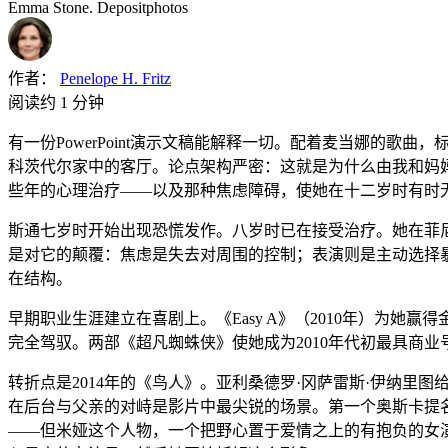
Emma Stone. Depositphotos
作者：
Penelope H. Fritz
阅读约 1 分钟
有一份PowerPoint演示文稿能解释一切。配着麦当娜的歌
科茨代尔家中的客厅。论点架构严密：这就是为什么由我和妈
些年的心理治疗——以及那种焦虑障碍，使她在十二岁时有时
斯通七岁时开始出现恐慌发作。八岁时已在接受治疗。她在菲
是对它的颠覆：焦虑是失去对周围的控制；表演则是主动选择
在结构。
早期职业生涯建立在喜剧上。《Easy A》（2010年）为
完全驾驭。两部《超凡蜘蛛侠》使她成为2010年代初最具商
转折点是2014年的《鸟人》。亚利桑德罗·冈萨雷斯·伊纳
在后台与父亲的对峙是影片中最尖锐的场景。第一个奥斯卡提
——但米娅这个人物，一个把野心置于爱情之上的有抱负的女