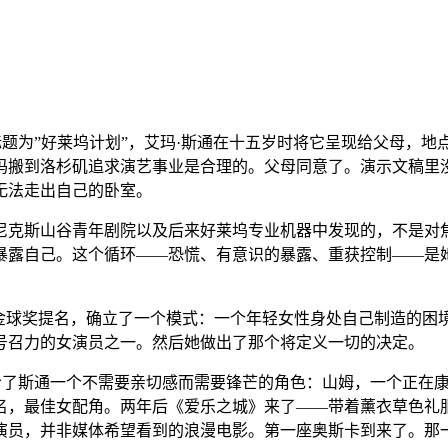
曲，标题为”好莱坞计划”，艾玛·斯通在十五岁时将它呈现给父母，
妈搬到洛杉矶追求演艺事业是合理的。父母同意了。演示文稿里
无法走出自己的卧室。
尼克斯山谷青年剧院以及后来好莱坞专业机器中发现的，不是对
暴露自己。这个循环——恐慌、有意识的暴露、重获控制——是
她赢得金球奖提名，确立了一个模式：一个年轻女性身处自己制造的困
业号召力的女演员之一。然后她做出了那个将定义一切的决定。
里图给了斯通一个不需要亲切感而需要锋芒的角色：山姆，一个正在
名，最佳女配角。两年后《爱乐之城》来了——带着薰衣草色礼
演员，并非媒体希望看到的浪漫电影。第一座奥斯卡到来了。那