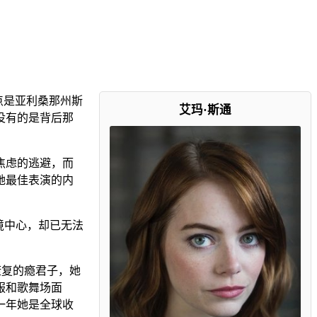
地点是亚利桑那州斯
艾玛·斯通
没有的是背后那
焦虑的逃避，而
她最佳表演的内
境中心，却已无法
康复的瘾君子，她
服和歌舞场面
一年她是全球收