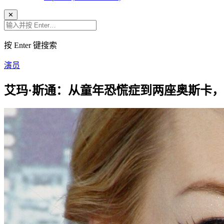
✕
按 Enter 键搜索
演员
艾玛·斯通：从童年恐慌症到两座奥斯卡