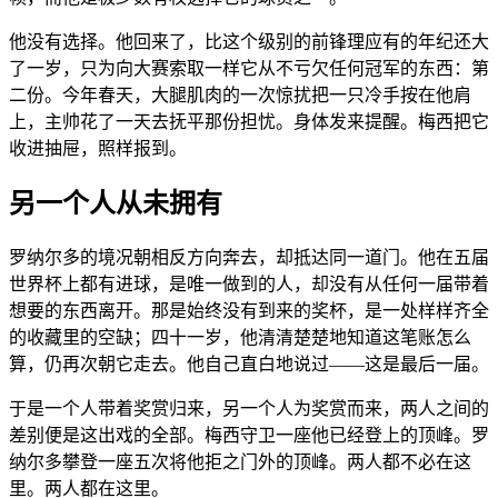
他没有选择。他回来了，比这个级别的前锋理应有的年纪还大
了一岁，只为向大赛索取一样它从不亏欠任何冠军的东西：第
二份。今年春天，大腿肌肉的一次惊扰把一只冷手按在他肩
上，主帅花了一天去抚平那份担忧。身体发来提醒。梅西把它
收进抽屉，照样报到。
另一个人从未拥有
罗纳尔多的境况朝相反方向奔去，却抵达同一道门。他在五届
世界杯上都有进球，是唯一做到的人，却没有从任何一届带着
想要的东西离开。那是始终没有到来的奖杯，是一处样样齐全
的收藏里的空缺；四十一岁，他清清楚楚地知道这笔账怎么
算，仍再次朝它走去。他自己直白地说过——这是最后一届。
于是一个人带着奖赏归来，另一个人为奖赏而来，两人之间的
差别便是这出戏的全部。梅西守卫一座他已经登上的顶峰。罗
纳尔多攀登一座五次将他拒之门外的顶峰。两人都不必在这
里。两人都在这里。