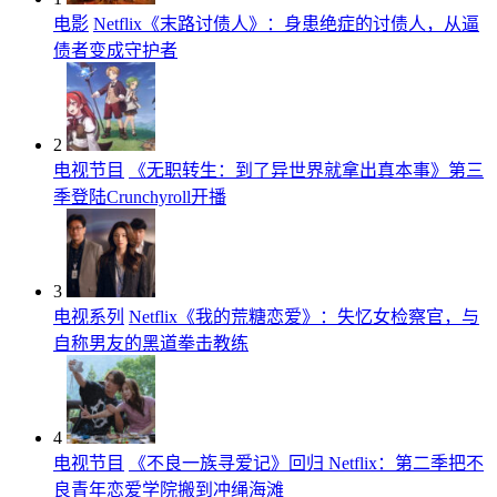
电影
Netflix《末路讨债人》：身患绝症的讨债人，从逼
债者变成守护者
2
电视节目
《无职转生：到了异世界就拿出真本事》第三
季登陆Crunchyroll开播
3
电视系列
Netflix《我的荒糖恋爱》：失忆女检察官，与
自称男友的黑道拳击教练
4
电视节目
《不良一族寻爱记》回归 Netflix：第二季把不
良青年恋爱学院搬到冲绳海滩