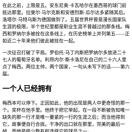
在此之前，上限是五。安东尼奥·卡瓦哈尔在墨西哥的球门前
抵达那里。拉斐尔·马尔克斯和安德烈斯·瓜尔达多紧随其后。
洛塔尔·马特乌斯为德国做到了。五届世界杯曾是漫长国家队
生涯的极限，半个世纪里都是职业生涯不曾越过的那条线。梅
西和罗纳尔多被拴在这条线上，在历史榜单上并列第五——正
如近二十年来他们彼此被拴在一起。
一次征召打破了平局。罗伯托·马丁内斯把罗纳尔多放进二十
七人的葡萄牙名单。利昂内尔·斯卡洛尼在自己的二十六人里
点了梅西。两位主帅，两个国家，一句从未写下的话——第六
届。
一个人已经拥有
梅西本可以停下。正因如此，他的出现是两人中更奇怪的那一
个。奖杯在他手里。他终于把它举起，在一段不断被告知唯一
缺失的那一行才是唯一要紧的一行的生涯之后；而当他得到
它，故事便自行合拢。干净的出口就在那里，完美的最后一
帧，而他是极少数有权选择它的球员之一。