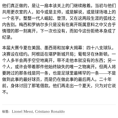
他们真正做的，是让一扇本该关上的门继续敞着。当初与他们
共用更衣室的人，如今或是主帅，或是解说，或是球场墙上的
一个名字。整整一代人崛起、登顶，又在这两段生涯的弧线之
内告别。梅西和罗纳尔多只是没有在离开既属意料之中又合乎
情理的那一刻离开，下一次也没有，而如今这份拒绝本身成了
纪录。
本届大赛今夏在美国、墨西哥和加拿大揭幕：四十八支球队，
决赛设在纽约。阿根廷在堪萨斯城开局；葡萄牙在休斯顿。一
个人多半会两手空空地离开，带不走他本就没有的东西；另一
个人，或许会带着那件他始终缺失的唯一之物离开。但两人将
要跨过的那条线是同一条，也是足球里最稀罕的一条——不是
做到此事的最好球员，而是仍在做此事的最后两人。二十年
前，身体讨回了那笔借款。他们再走出一个夏天，只为对它说
不。
Lionel Messi
,
Cristiano Ronaldo
标签: