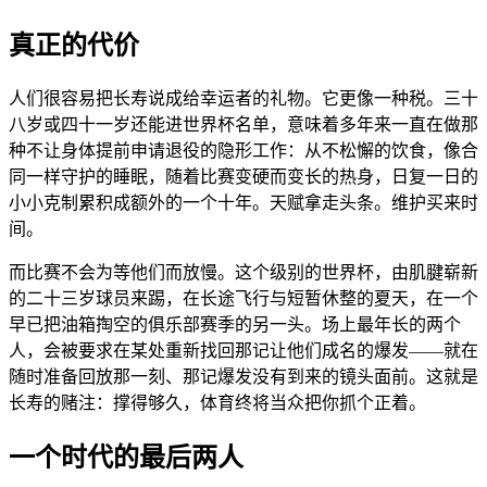
真正的代价
人们很容易把长寿说成给幸运者的礼物。它更像一种税。三十
八岁或四十一岁还能进世界杯名单，意味着多年来一直在做那
种不让身体提前申请退役的隐形工作：从不松懈的饮食，像合
同一样守护的睡眠，随着比赛变硬而变长的热身，日复一日的
小小克制累积成额外的一个十年。天赋拿走头条。维护买来时
间。
而比赛不会为等他们而放慢。这个级别的世界杯，由肌腱崭新
的二十三岁球员来踢，在长途飞行与短暂休整的夏天，在一个
早已把油箱掏空的俱乐部赛季的另一头。场上最年长的两个
人，会被要求在某处重新找回那记让他们成名的爆发——就在
随时准备回放那一刻、那记爆发没有到来的镜头面前。这就是
长寿的赌注：撑得够久，体育终将当众把你抓个正着。
一个时代的最后两人