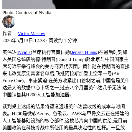
Photo: Courtesy of Nvidia
作者：
Victor Maslow
2026年5月13日 12:38
·
阅读约 1 分钟
英伟达(
Nvidia
)首席执行官黄仁勋(
Jensen Huang
)在最后时刻加
入美国总统唐纳德·特朗普(Donald Trump)赴北京与中国国家主
席习近平举行峰会的美方商界代表团。黄仁勋在特朗普的直接
来电改变原定宾客名单后,飞抵阿拉斯加登上空军一号(Air
Force One)。事态紧迫:在美方收紧出口管制之前,中国曾是英伟
达最大的数据中心市场之一,过去八个月里英伟达几乎无法向
中国销售其H200人工智能加速器。
谈判桌上达成的结果将塑造远超英伟达营收线的成本与时间
表。H200是微软Azure、谷歌云、AWS与甲骨文云正在搭建的
人工智能基础设施的核心部件,这枚芯片向中国的供给,是目前
美国政策在科技冷战中所使用的最具决定性的杠杆。一旦放