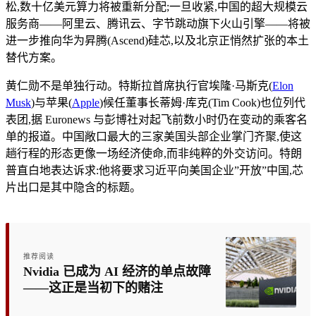
松,数十亿美元算力将被重新分配;一旦收紧,中国的超大规模云
服务商——阿里云、腾讯云、字节跳动旗下火山引擎——将被
进一步推向华为昇腾(Ascend)硅芯,以及北京正悄然扩张的本土
替代方案。
黄仁勋不是单独行动。特斯拉首席执行官埃隆·马斯克(
Elon
Musk
)与苹果(
Apple
)候任董事长蒂姆·库克(Tim Cook)也位列代
表团,据 Euronews 与彭博社对起飞前数小时仍在变动的乘客名
单的报道。中国敞口最大的三家美国头部企业掌门齐聚,使这
趟行程的形态更像一场经济使命,而非纯粹的外交访问。特朗
普直白地表达诉求:他将要求习近平向美国企业”开放”中国,芯
片出口是其中隐含的标题。
推荐阅读
Nvidia 已成为 AI 经济的单点故障
——这正是当初下的赌注