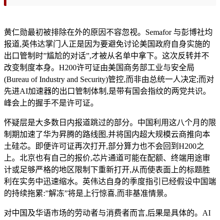
黄仁勋最初被排除在外的原因不容忽视。Semafor 与彭博社均
报道,英伟达掌门人正是因为要避免讨论美国政府自身实施的
出口管制时”尴尬的对话”,才被从名单中拿下。这次反转并不
改变制度本身。H200许可证由美国商务部工业与安全局
(Bureau of Industry and Security)管控,而非由总统一人决定;而对
先进AI加速器的出口管制体制,是带有国会指纹的两党共识。
峰会上的握手不是许可证。
怀疑层是大多数日内报道跳过的部分。中国利用这八个月的限
制期加速了华为昇腾的路线图,并将国内超大规模云商推向本
土硅芯。即便许可证再次打开,部分算力也不会回到H200之
上。北京也有自己的报价,芯片通道可能在配额、终端用途审
计或足够严格的地区限制下重新打开,从而使表面上的标题胜
利在实务中迅速缩水。英伟达自身的季度指引已经假设中国端
的持续拖累:”解冻”将是上行惊喜,而非基准情景。
对中国及华语市场的劳动者与消费者而言,后果是具体的。AI