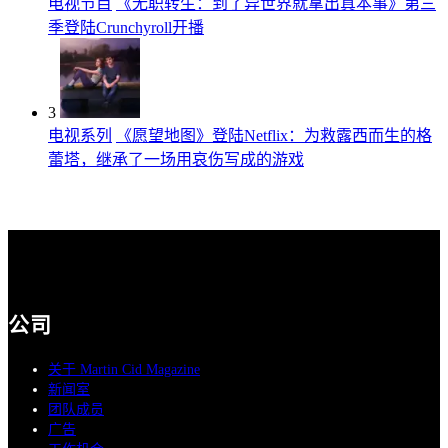
电视节目
《无职转生：到了异世界就拿出真本事》第三
季登陆Crunchyroll开播
3
电视系列
《愿望地图》登陆Netflix：为救露西而生的格
蕾塔，继承了一场用哀伤写成的游戏
公司
关于 Martin Cid Magazine
新闻室
团队成员
广告