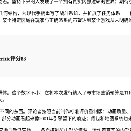
姿态。坚持下来的人发现了一个拥有真实内部逻辑的世界；期待
民地的几何结构，为现代手柄重写了战斗系统，并扩展了任务体系—
现，某个特定区域在玩家与正确派系的声望达到某个游戏从未明确
tic评分83
体。这个数字不小：它将本次发行纳入了与市场营销预算是THQ 
大。
它们衡量的是不同的东西。评论者按照当前制作标准评价重制版：动画质量、
部分动画看起来像2001年引擎留下的痕迹；背包和地图系统也未
地、新营地与教派营地——各自控制矿山部分资源，运作着真实的内