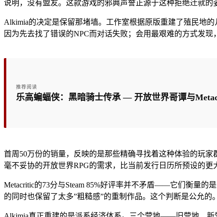
说明，没有盟友。这款游戏的邪典声誉正源于这种拒绝迁就的
Alkimia的决定是保留那堵墙。工作室根据原版重建了殖
因为先去找了错误的NPC而对话失败；会用最艰难的方式发
推荐阅读
乐高蝙蝠侠：黑暗骑士传承 — 开放世界哥谭与Metacri
首周50万份的销量，反映的是那些精确寻找着这种体验的玩家群
毫不妥协的开放世界RPG的需求，比当前发行日历所预设的更
Metacritic的73分与Steam 85%好评率并不矛盾——
的同时也保留了太多”粗糙感”的重制作品。这个判断是公允的。
Alkimia真正重建的是派系经济体系。三个营地——旧营