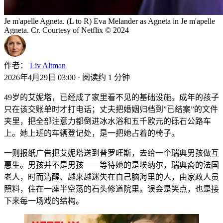
Je m'apelle Agneta. (L to R) Eva Melander as Agneta in Je m'apelle
Agneta. Cr. Courtesy of Netflix © 2024
作者：
Liv Altman
2026年4月29日 03:00
·
阅读约 1 分钟
49岁的艾妮塔，已经成了家里看不见的基础设施。成年的孩子
只在该交账单时才打电话；丈夫把婚姻归档到”已结案”的文件
夹里，把全部注意力都倒进冰水浴和五千欧元的砾石公路车
上。她上班的车辆登记处，是一把她占着的椅子。
一则报纸广告把艾妮塔送到普罗旺斯，去给一个瑞典男孩做互
惠生。男孩并不是男孩——等待她的是埃纳尔，瑞典裔的法国
老人，时而清醒、越来越迷失在自己脑海里的人，由家政人员
照料，住在一座半空荡的石头修道院里。误会是笑点，也是接
下来每一场戏的结构。