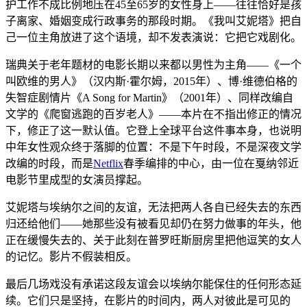
护工作不成比例地压在45至65岁的女性身上——往往恰好是孩
子离家、婚姻变成行政事务的那段时期。《我叫艾妮塔》把自
己一位主角放进了这个语境，却不发表演说：它把它戏剧化。
瑞典关于老年题材的电影长期以来都以男性为主角——《一个
叫欧维的男人》（汉内斯·霍尔姆，2015年）、博·维德伯格的
失智症剧情片《A Song for Martin》（2001年）、同样改编自
文学的《爬窗逃跑的百岁老人》——本片在不指出修正的情况
下，修正了这一默认值。它登上全球平台这件事本身，也说明
中年女性观众终于落脚的位置：不是下午时段，不是深夜文学
改编的时段，而是
Netflix
春季编排的中心，由一位在戛纳邻近
电影节里成型的女演员撑起。
艾妮塔与埃纳尔之间的友谊，无法把两人各自已经失去的东西
归还给他们——她那些没有被看见却仍在努力做事的年头，他
正在缓慢失去的、关于此刻在普罗旺斯厨房里把他逗笑的女人
的记忆。影片不假装相反。
最后几场戏没有承诺这段友谊会以埃纳尔能保住的任何形态延
续。它们只是坚持，在影片的时间内，两人对彼此是可见的