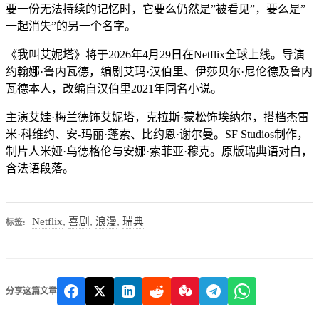
要一份无法持续的记忆时，它要么仍然是”被看见”，要么是”
一起消失”的另一个名字。
《我叫艾妮塔》将于2026年4月29日在Netflix全球上线。导演
约翰娜·鲁内瓦德，编剧艾玛·汉伯里、伊莎贝尔·尼伦德及鲁内
瓦德本人，改编自汉伯里2021年同名小说。
主演艾娃·梅兰德饰艾妮塔，克拉斯·蒙松饰埃纳尔，搭档杰雷
米·科维约、安-玛丽·蓬索、比约恩·谢尔曼。SF Studios制作，
制片人米娅·乌德格伦与安娜·索菲亚·穆克。原版瑞典语对白，
含法语段落。
Netflix
,
喜剧
,
浪漫
,
瑞典
标签:
分享这篇文章