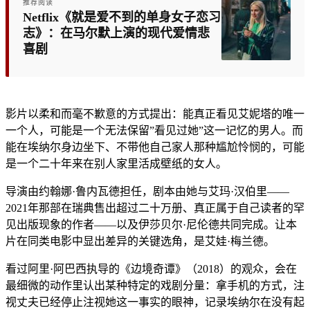
推荐阅读
Netflix《就是爱不到的单身女子恋习
志》：在马尔默上演的现代爱情悲
喜剧
影片以柔和而毫不歉意的方式提出：能真正看见艾妮塔的唯一
一个人，可能是一个无法保留”看见过她”这一记忆的男人。而
能在埃纳尔身边坐下、不带他自己家人那种尴尬怜悯的，可能
是一个二十年来在别人家里活成壁纸的女人。
导演由约翰娜·鲁内瓦德担任，剧本由她与艾玛·汉伯里——
2021年那部在瑞典售出超过二十万册、真正属于自己读者的罕
见出版现象的作者——以及伊莎贝尔·尼伦德共同完成。让本
片在同类电影中显出差异的关键选角，是艾娃·梅兰德。
看过阿里·阿巴西执导的《边境奇谭》（2018）的观众，会在
最细微的动作里认出某种特定的戏剧分量：拿手机的方式，注
视丈夫已经停止注视她这一事实的眼神，记录埃纳尔在没有起