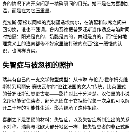
身的情况下离开房间那一精确瞬间的目光。她不是在为喜剧加
温，而是在为它压重量。
克拉斯·蒙松以同样的克制塑造埃纳尔，在清醒和缺席之间来
回切换，谁也不强调。鲁内瓦德把普罗旺斯当作诱惑与陷阱同
时拍摄：阳光是真的，奶酪是真的，舞蹈是真的，而”任何地
理意义上的逃离都修不好家里被打破的东西”这一缓慢的认
识，也同样真实。
失智症与被忽视的照护
瑞典有自己的一支文学微型类型：从卡琳·布伦克·霍尔姆克维
斯特到玛丽安·赛德瓦尔的”逃往法国的女人”传统，比英国式
的普罗旺斯幻想更古老——影片对此十分清楚。汉伯里的小说
之所以能留住读者，部分原因在于它拒绝假装一次度假可以解
开二十年的功能性生活。影片继承了这种拒绝。
喜剧之下是更硬的材料：失智症，以及失智症所制造出的关系
不对称。瑞典与北欧大部分地区一样，把失智患者的非正式照