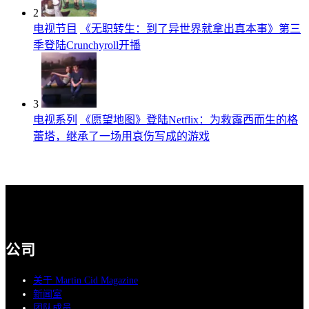
2
电视节目
《无职转生：到了异世界就拿出真本事》第三
季登陆Crunchyroll开播
3
电视系列
《愿望地图》登陆Netflix：为救露西而生的格
蕾塔，继承了一场用哀伤写成的游戏
公司
关于 Martin Cid Magazine
新闻室
团队成员